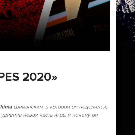
PES 2020»
hima
Шиманским, в котором он поделился,
 удивила новая часть игры и почему он