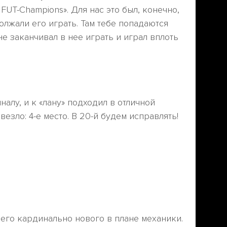
FUT-Champions». Для нас это был, конечно,
олжали его играть. Там тебе попадаются
е заканчивал в нее играть и играл вплоть
алу, и к «лану» подходил в отличной
везло: 4-е место. В 20-й будем исправлять!
чего кардинально нового в плане механики.