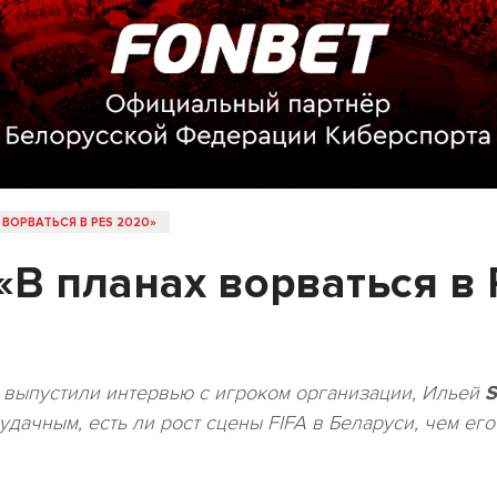
ВОРВАТЬСЯ В PES 2020»
В планах ворваться в 
выпустили интервью с игроком организации, Ильей
S
ачным, есть ли рост сцены FIFA в Беларуси, чем его