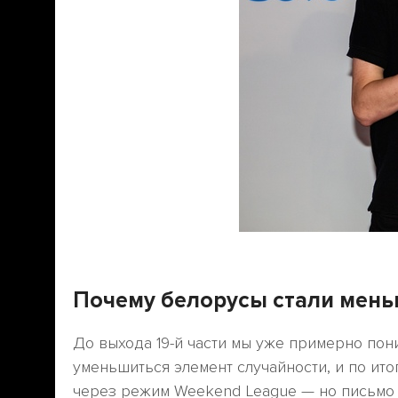
Почему белорусы стали мень
До выхода 19-й части мы уже примерно пони
уменьшиться элемент случайности, и по ит
через режим Weekend League — но письмо н