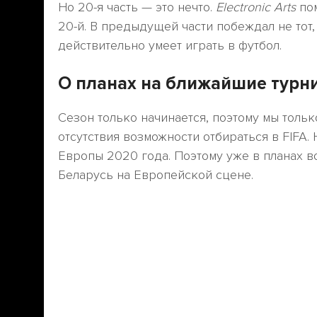
Но 20-я часть — это нечто.
Electronic Arts
пом
20-й. В предыдущей части побеждал не тот, к
действительно умеет играть в футбол.
О планах на ближайшие турн
Сезон только начинается, поэтому мы тольк
отсутствия возможности отбираться в FIFA.
Европы 2020 года. Поэтому уже в планах в
Беларусь на Европейской сцене.