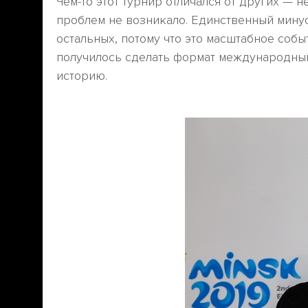
Чем-то этот турнир отличался от других — н
проблем не возникало. Единственный минус
остальных, потому что это масштабное событ
получилось сделать формат международным, 
историю.