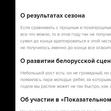
О результатах сезона
Если сравнивать с прошлым и позапрошлым 
все что можно, то в этом году так не получи
сумел до конца адаптироваться к этой част
не получилось именно до конца все освоит
О развитии белорусской сцен
Небольшой рост есть: он не громадный, но 
появилась пара молодых ребят, за которы
годом мы растем: может не так быстро, как х
Об участии в «Показательном