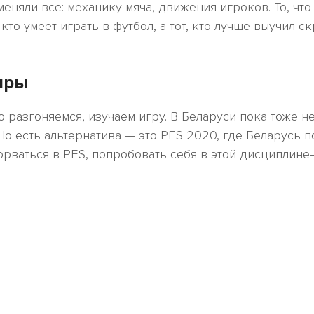
еняли все: механику мяча, движения игроков. То, что 
то умеет играть в футбол, а тот, кто лучше выучил скр
иры
о разгоняемся, изучаем игру. В Беларуси пока тоже н
 Но есть альтернатива — это PES 2020, где Беларусь 
орваться в PES, попробовать себя в этой дисциплине—