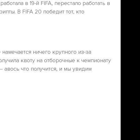
работала в 19-й FIFA, перестало работать в
ипты. В FIFA 20 победит тот, кто
е намечается ничего крупного из-за
получила квоту на отборочные к чемпионату
 авось что получится, и мы увидим