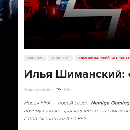
ГЛАВНАЯ
НОВОСТИ
ИЛЬЯ ШИМАНСКИЙ: «В ПЛАНАХ 
Илья Шиманский: «
15 октября 2019 г.
FIFA
Новая FIFA — новый сезон.
Nemiga Gaming
почему считает прошедший сезон самым неуд
готов сменить FIFA на PES.