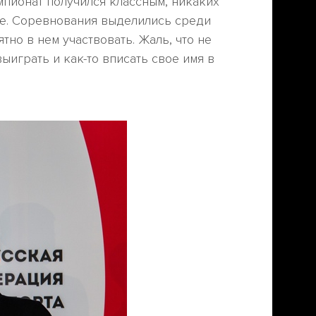
емпионат получился классным, никаких
ive. Соревнования выделились среди
тно в нем участвовать. Жаль, что не
ыиграть и как-то вписать свое имя в