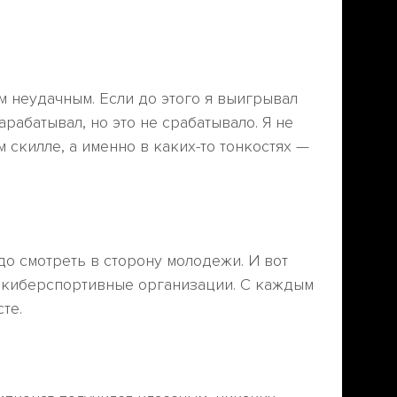
м неудачным. Если до этого я выигрывал
нарабатывал, но это не срабатывало. Я не
 скилле, а именно в каких-то тонкостях —
адо смотреть в сторону молодежи. И вот
 киберспортивные организации. С каждым
те.